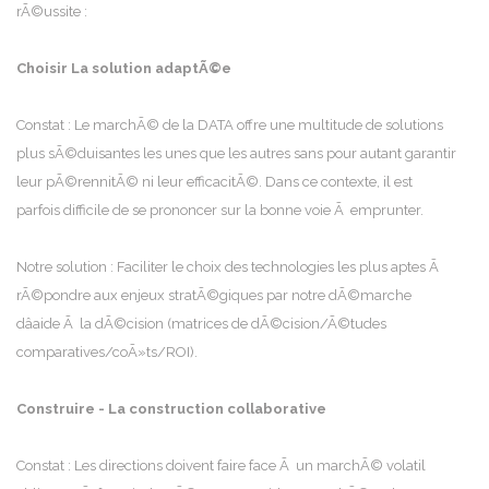
rÃ©ussite :
Choisir La solution adaptÃ©e
Constat : Le marchÃ© de la DATA offre une multitude de solutions
plus sÃ©duisantes les unes que les autres sans pour autant garantir
leur pÃ©rennitÃ© ni leur efficacitÃ©. Dans ce contexte, il est
parfois difficile de se prononcer sur la bonne voie Ã emprunter.
Notre solution : Faciliter le choix des technologies les plus aptes Ã
rÃ©pondre aux enjeux stratÃ©giques par notre dÃ©marche
dâaide Ã la dÃ©cision (matrices de dÃ©cision/Ã©tudes
comparatives/coÃ»ts/ROI).
Construire - La construction collaborative
Constat : Les directions doivent faire face Ã un marchÃ© volatil