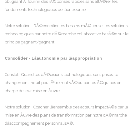
obligeant Ã fournir des rÃ©ponses rapides sans altÃ©rer les
fondements technologiques de lâentreprise.
Notre solution : RÃ©concilier les besoins mÃ©tiers et les solutions
technologiques par notre dÃ©marche collaborative basÃ©e sur le
principe gagnant/gagnant.
Consolider - Lâautonomie par lâappropriation
Constat : Quand les dÃ©cisions technologiques sont prises, le
changement induit peut Ãªtre mal vÃ©cu par les Ã©quipes en
charge de leur mise en Åuvre.
Notre solution : Coacher lâensemble des acteurs impactÃ©s par la
mise en Åuvre des plans de transformation par notre dÃ©marche
dâaccompagnement personnalisÃ©.