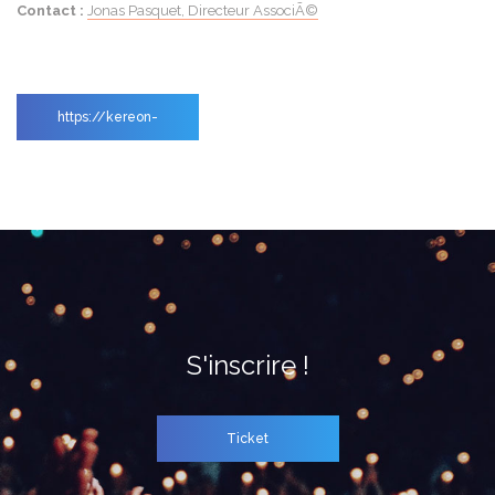
Contact :
Jonas Pasquet, Directeur AssociÃ©
https://kereon-
intelligence.com/
S'inscrire !
Ticket