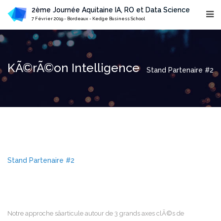
2ème Journée Aquitaine IA, RO et Data Science
7 Février 2019 - Bordeaux - Kedge Business School
KÃ©rÃ©on Intelligence
Stand Partenaire #2
Stand Partenaire #2
Notre approche sâarticule autour de 3 grands axes clÃ©s de